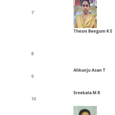
7
Thesni Beegum K E
8
Alikunju Asan T
9
Sreekala M R
10