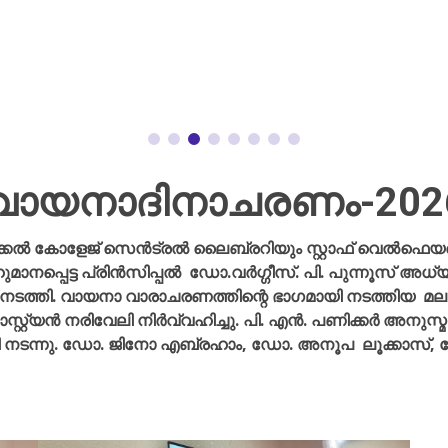
വായനാദിനാചരണം-202
്കൽ കോളേജ് സെൻട്രൽ ലൈബ്രറിയും സ്റ്റാഫ് വെൽഫെയ
നപ്പെട്ട പ്രിൻസിപ്പൽ
ഡോ.വർഗ്ഗീസ്. പി. പുന്നൂസ് അ
 നടത്തി. വായനാ വാരാചരണത്തിന്റെ ഭാഗമായി നടത്തിയ മ
റ്റ്യൻ നരിവേലി നിർവ്വഹിച്ചു. പി. എൻ. പണിക്കർ അനു
യി നടന്നു. ഡോ. ജിനോ എബ്രഹാം, ഡോ. അനൂപ ലൂക്കാസ്,