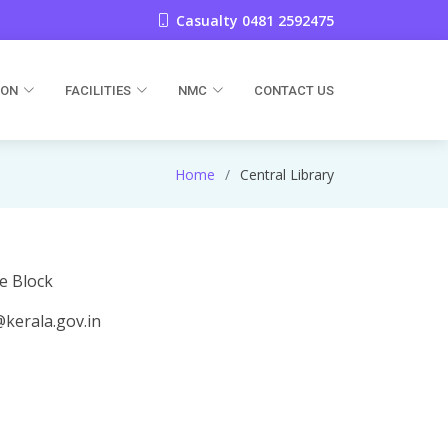
Casualty 0481 2592475
ION
FACILITIES
NMC
CONTACT US
Home
Central Library
e Block
kerala.gov.in