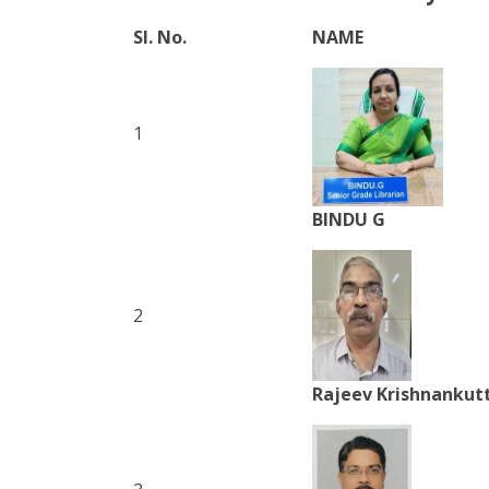
Sl. No.
NAME
1
BINDU G
2
Rajeev Krishnankut