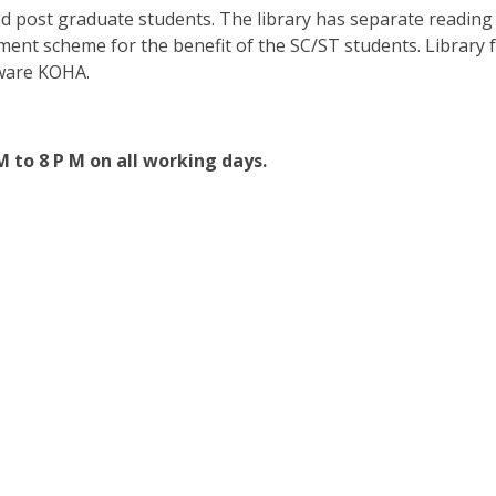
nd post graduate students. The library has separate reading
ment scheme for the benefit of the SC/ST students. Library 
tware KOHA.
M to 8 P M on all working days.