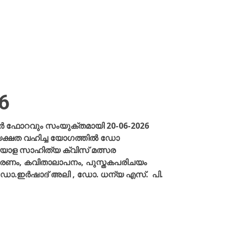
6
ർ ഫോറവും സംയുക്തമായി 20-06-2026
ധ്യക്ഷത വഹിച്ച യോഗത്തിൽ ഡോ
ലയാള സാഹിത്യ ക്വിസ് മത്സര
സ്മരണം, കവിതാലാപനം, പുസ്തകപരിചയം
 ഡോ.ഇർഷാദ് അലി , ഡോ. ധന്യ എസ്. പി.