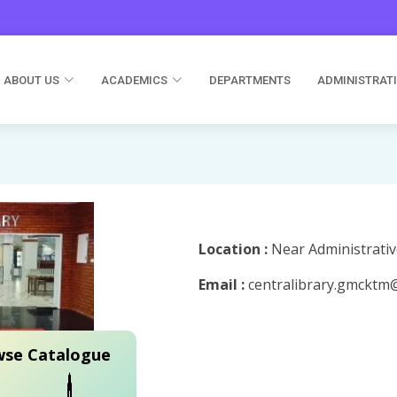
ABOUT US
ACADEMICS
DEPARTMENTS
ADMINISTRAT
Location :
Near Administrativ
Email :
centralibrary.gmcktm@
se Catalogue