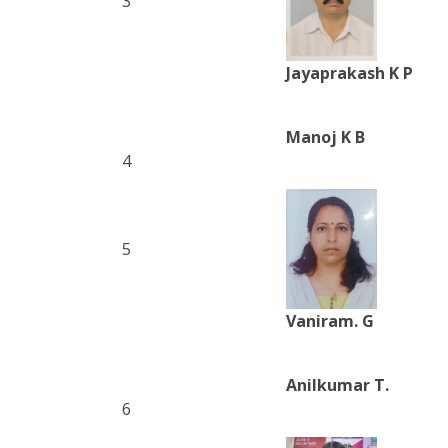
3
Jayaprakash K P
Manoj K B
4
5
Vaniram. G
Anilkumar T.
6