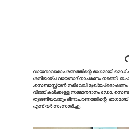
വായനാവാരാചരണത്തിന്റെ ഭാഗമായി മെഡിക
ശനിയാഴ്ച വായനാദിനാചരണം നടത്തി. ബഹുമാ
.സെബാസ്റ്റ്യൻ നരിവേലി മുഖ്യപ്രഭാഷണം
വിജയികൾക്കുള്ള സമ്മാനദാനം ഡോ. സെബാസ്
തുടങ്ങിയവയും ദിനാചരണത്തിന്റെ ഭാഗമാ
എന്നിവർ സംസാരിച്ചു.